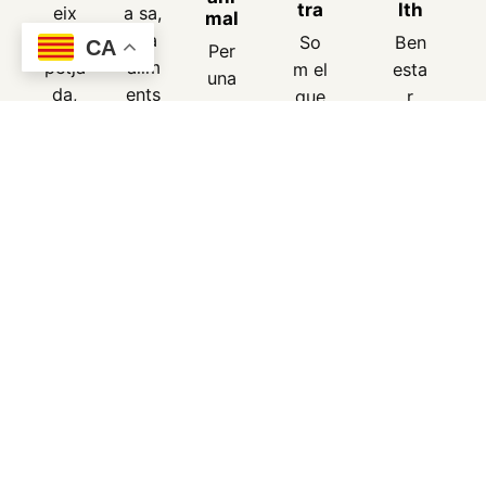
tra
lth
eix
a sa,
mal
la
tria
So
Ben
CA
Per
petja
alim
m el
esta
una
da,
ents
que
r
rama
elimi
reals
men
ani
deria
na
.
gem
mal,
ètica
l'un
salu
i
sol
t
exte
ús.
hum
nsiv
ana
a.
i
sost
enib
ilitat
al
plan
eta.