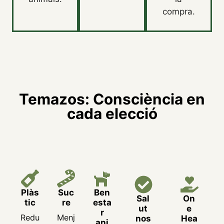
compra.
Temazos: Consciència en
cada elecció
Plàs
Suc
Ben
Sal
On
tic
re
esta
ut
e
r
Redu
Menj
nos
Hea
ani