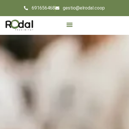
691656468
gestio@elrodal.coop