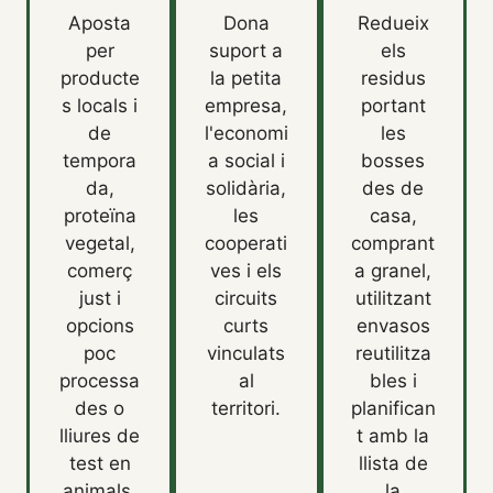
Aposta
Dona
Redueix
per
suport a
els
producte
la petita
residus
s locals i
empresa,
portant
de
l'economi
les
tempora
a social i
bosses
da,
solidària,
des de
proteïna
les
casa,
vegetal,
cooperati
comprant
comerç
ves i els
a granel,
just i
circuits
utilitzant
opcions
curts
envasos
poc
vinculats
reutilitza
processa
al
bles i
des o
territori.
planifican
lliures de
t amb la
test en
llista de
animals.
la